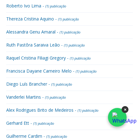
Roberto Ivo Lima -
(1) publicação
Thereza Cristina Aquino -
(1) publicação
Alessandra Genu Amaral -
(1) publicação
Ruth Pastôra Saraiva Leão -
(1) publicação
Raquel Cristina Filiagi Gregory -
(1) publicação
Francisca Dayane Carneiro Melo -
(1) publicação
Diego Luís Brancher -
(1) publicação
Vanderlei Martins -
(1) publicação
×
Alex Rodrigues Brito de Medeiros -
(1) publicação
Gerhard Ett -
(1) publicação
Guilherme Cardim -
(1) publicação