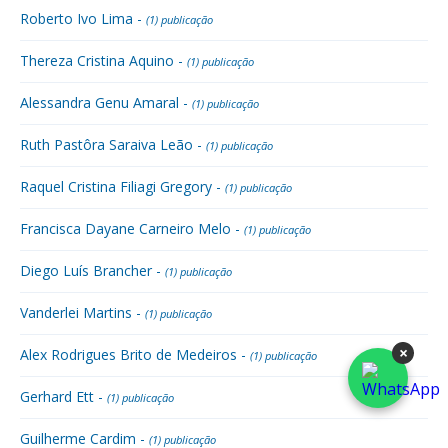
Roberto Ivo Lima -
(1) publicação
Thereza Cristina Aquino -
(1) publicação
Alessandra Genu Amaral -
(1) publicação
Ruth Pastôra Saraiva Leão -
(1) publicação
Raquel Cristina Filiagi Gregory -
(1) publicação
Francisca Dayane Carneiro Melo -
(1) publicação
Diego Luís Brancher -
(1) publicação
Vanderlei Martins -
(1) publicação
×
Alex Rodrigues Brito de Medeiros -
(1) publicação
Gerhard Ett -
(1) publicação
Guilherme Cardim -
(1) publicação