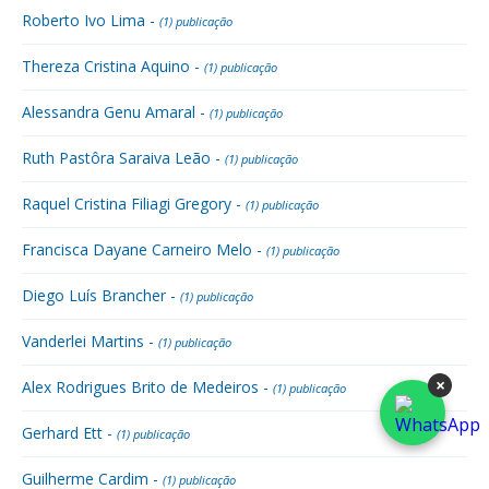
Roberto Ivo Lima -
(1) publicação
Thereza Cristina Aquino -
(1) publicação
Alessandra Genu Amaral -
(1) publicação
Ruth Pastôra Saraiva Leão -
(1) publicação
Raquel Cristina Filiagi Gregory -
(1) publicação
Francisca Dayane Carneiro Melo -
(1) publicação
Diego Luís Brancher -
(1) publicação
Vanderlei Martins -
(1) publicação
×
Alex Rodrigues Brito de Medeiros -
(1) publicação
Gerhard Ett -
(1) publicação
Guilherme Cardim -
(1) publicação