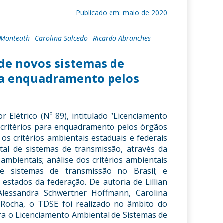
Publicado em: maio de 2020
n Monteath
Carolina Salcedo
Ricardo Abranches
de novos sistemas de
ara enquadramento pelos
r Elétrico (Nº 8
9
), intitulado “
Licenciamento
: critérios para enquadramento pelos órgãos
r os critérios ambientais estaduais e federais
tal de sistemas de transmissão, através da
 ambientais; análise dos critérios ambientais
e sistemas de transmissão no Brasil; e
estados da federação.
De autoria de
Lillian
lessandra Schwertner Hoffmann
,
Carolina
Rocha
, o TDSE foi realizado no âmbito do
ara o Licenciamento Ambie
ntal de Sistemas de