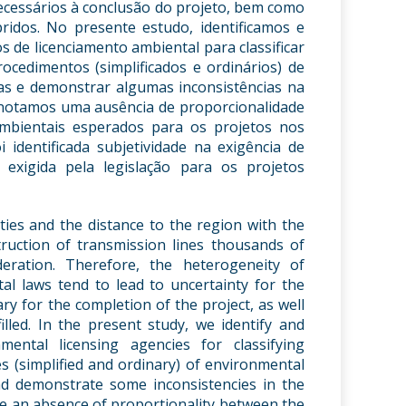
ecessários à conclusão do projeto, bem como
idos. No presente estudo, identificamos e
s de licenciamento ambiental para classificar
ocedimentos (simplificados e ordinários) de
ças e demonstrar algumas inconsistências na
r, notamos uma ausência de proporcionalidade
ambientais esperados para os projetos nos
oi identificada subjetividade na exigência de
, exigida pela legislação para os projetos
ities and the distance to the region with the
ruction of transmission lines thousands of
deration. Therefore, the heterogeneity of
tal laws tend to lead to uncertainty for the
y for the completion of the project, as well
illed. In the present study, we identify and
ental licensing agencies for classifying
s (simplified and ordinary) of environmental
and demonstrate some inconsistencies in the
note an absence of proportionality between the