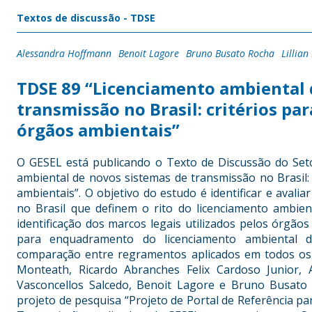
Textos de discussão - TDSE
Alessandra Hoffmann
Benoit Lagore
Bruno Busato Rocha
Lillia
TDSE 89 “Licenciamento ambiental 
transmissão no Brasil: critérios p
órgãos ambientais”
O GESEL está publicando
o
Texto de Discussão do Seto
ambiental de novos sistemas de transmissão no Brasil
ambientais
”. O
o
bjetivo do estudo é identificar e avalia
no Brasil que definem o rito do licenciamento ambien
identificação dos marcos legais utilizados pelos órgãos
para enquadramento do licenciamento ambiental d
comparação entre regramentos aplicados em todos os 
Monteath
,
Ricardo Abranches Felix Cardoso Junior
,
A
Vasconcellos Salcedo
,
Benoit Lagore
e
Bruno Busato 
projeto de pesquisa
“Projeto de Portal de Referência p