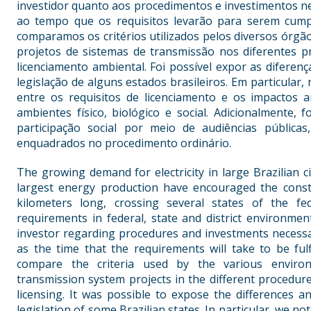
investidor quanto aos procedimentos e investimentos n
ao tempo que os requisitos levarão para serem cumpr
comparamos os critérios utilizados pelos diversos órgão
projetos de sistemas de transmissão nos diferentes pr
licenciamento ambiental. Foi possível expor as diferen
legislação de alguns estados brasileiros. Em particula
entre os requisitos de licenciamento e os impactos 
ambientes físico, biológico e social. Adicionalmente, f
participação social por meio de audiências públicas
enquadrados no procedimento ordinário.
The growing demand for electricity in large Brazilian c
largest energy production have encouraged the const
kilometers long, crossing several states of the fe
requirements in federal, state and district environmen
investor regarding procedures and investments necessar
as the time that the requirements will take to be fulf
compare the criteria used by the various environm
transmission system projects in the different procedure
licensing. It was possible to expose the differences 
legislation of some Brazilian states. In particular, we 