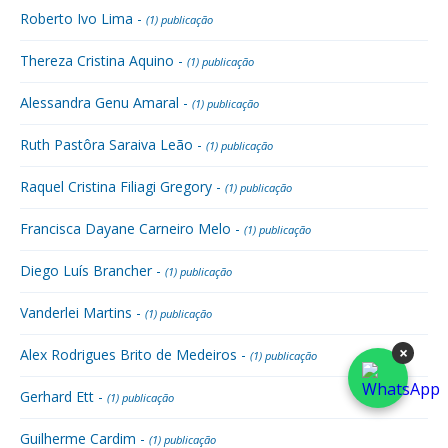
Roberto Ivo Lima -
(1) publicação
Thereza Cristina Aquino -
(1) publicação
Alessandra Genu Amaral -
(1) publicação
Ruth Pastôra Saraiva Leão -
(1) publicação
Raquel Cristina Filiagi Gregory -
(1) publicação
Francisca Dayane Carneiro Melo -
(1) publicação
Diego Luís Brancher -
(1) publicação
Vanderlei Martins -
(1) publicação
×
Alex Rodrigues Brito de Medeiros -
(1) publicação
Gerhard Ett -
(1) publicação
Guilherme Cardim -
(1) publicação