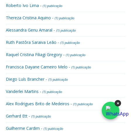
Roberto Ivo Lima -
(1) publicação
Thereza Cristina Aquino -
(1) publicação
Alessandra Genu Amaral -
(1) publicação
Ruth Pastôra Saraiva Leão -
(1) publicação
Raquel Cristina Filiagi Gregory -
(1) publicação
Francisca Dayane Carneiro Melo -
(1) publicação
Diego Luís Brancher -
(1) publicação
Vanderlei Martins -
(1) publicação
×
Alex Rodrigues Brito de Medeiros -
(1) publicação
Gerhard Ett -
(1) publicação
Guilherme Cardim -
(1) publicação