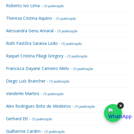
Roberto Ivo Lima -
(1) publicação
Thereza Cristina Aquino -
(1) publicação
Alessandra Genu Amaral -
(1) publicação
Ruth Pastôra Saraiva Leão -
(1) publicação
Raquel Cristina Filiagi Gregory -
(1) publicação
Francisca Dayane Carneiro Melo -
(1) publicação
Diego Luís Brancher -
(1) publicação
Vanderlei Martins -
(1) publicação
×
Alex Rodrigues Brito de Medeiros -
(1) publicação
Gerhard Ett -
(1) publicação
Guilherme Cardim -
(1) publicação