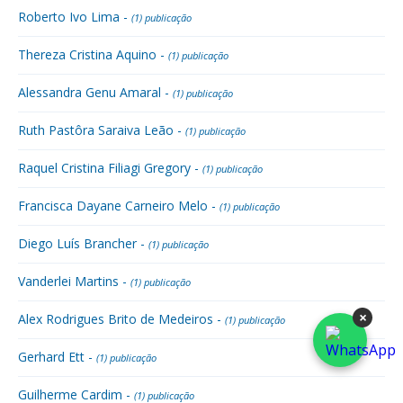
Roberto Ivo Lima -
(1) publicação
Thereza Cristina Aquino -
(1) publicação
Alessandra Genu Amaral -
(1) publicação
Ruth Pastôra Saraiva Leão -
(1) publicação
Raquel Cristina Filiagi Gregory -
(1) publicação
Francisca Dayane Carneiro Melo -
(1) publicação
Diego Luís Brancher -
(1) publicação
Vanderlei Martins -
(1) publicação
×
Alex Rodrigues Brito de Medeiros -
(1) publicação
Gerhard Ett -
(1) publicação
Guilherme Cardim -
(1) publicação