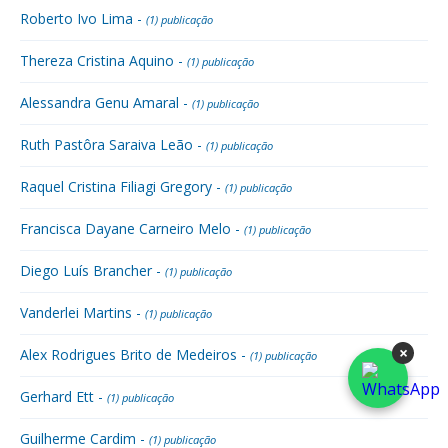
Roberto Ivo Lima -
(1) publicação
Thereza Cristina Aquino -
(1) publicação
Alessandra Genu Amaral -
(1) publicação
Ruth Pastôra Saraiva Leão -
(1) publicação
Raquel Cristina Filiagi Gregory -
(1) publicação
Francisca Dayane Carneiro Melo -
(1) publicação
Diego Luís Brancher -
(1) publicação
Vanderlei Martins -
(1) publicação
×
Alex Rodrigues Brito de Medeiros -
(1) publicação
Gerhard Ett -
(1) publicação
Guilherme Cardim -
(1) publicação