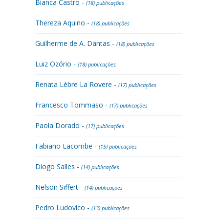
Bianca Castro -
(18) publicações
Thereza Aquino -
(18) publicações
Guilherme de A. Dantas -
(18) publicações
Luiz Ozório -
(18) publicações
Renata Lèbre La Rovere -
(17) publicações
Francesco Tommaso -
(17) publicações
Paola Dorado -
(17) publicações
Fabiano Lacombe -
(15) publicações
Diogo Salles -
(14) publicações
Nelson Siffert -
(14) publicações
Pedro Ludovico -
(13) publicações