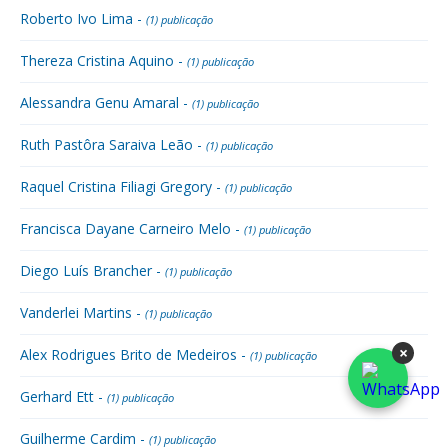
Roberto Ivo Lima -
(1) publicação
Thereza Cristina Aquino -
(1) publicação
Alessandra Genu Amaral -
(1) publicação
Ruth Pastôra Saraiva Leão -
(1) publicação
Raquel Cristina Filiagi Gregory -
(1) publicação
Francisca Dayane Carneiro Melo -
(1) publicação
Diego Luís Brancher -
(1) publicação
Vanderlei Martins -
(1) publicação
×
Alex Rodrigues Brito de Medeiros -
(1) publicação
Gerhard Ett -
(1) publicação
Guilherme Cardim -
(1) publicação