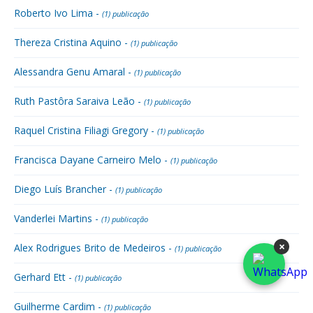
Roberto Ivo Lima -
(1) publicação
Thereza Cristina Aquino -
(1) publicação
Alessandra Genu Amaral -
(1) publicação
Ruth Pastôra Saraiva Leão -
(1) publicação
Raquel Cristina Filiagi Gregory -
(1) publicação
Francisca Dayane Carneiro Melo -
(1) publicação
Diego Luís Brancher -
(1) publicação
Vanderlei Martins -
(1) publicação
×
Alex Rodrigues Brito de Medeiros -
(1) publicação
Gerhard Ett -
(1) publicação
Guilherme Cardim -
(1) publicação