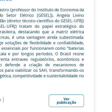
astro (professor do Instituto de Economia da
 Setor Elétrico [GESEL]), Angela Livino
o (diretor técnico-científico do GESEL-UFRJ)
EL-UFRJ) tratam do papel estratégico do
asileira, destacando que a matriz elétrica
tricas, é uma vantagem ainda subestimada.
soluções de flexibilidade e confiabilidade,
 essenciais por funcionarem como “baterias
ala e por longos períodos. O Brasil reúne
renta entraves regulatórios, econômicos e
tigo defende a criação de mecanismos de
os para viabilizar os SAH, transformando-os
ética, competitividade e sustentabilidade no
Ver
a
publicação