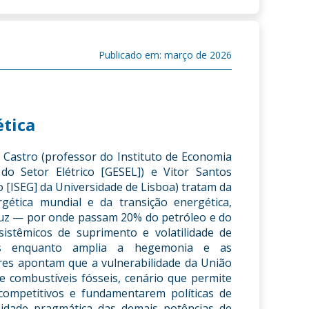
Publicado em: março de 2026
ética
 Castro (professor do Instituto de Economia
o Setor Elétrico [GESEL]) e Vitor Santos
o [ISEG] da Universidade de Lisboa) tratam da
gética mundial e da transição energética,
muz — por onde passam 20% do petróleo e do
istêmicos de suprimento e volatilidade de
res enquanto amplia a hegemonia e as
res apontam que a vulnerabilidade da União
e combustíveis fósseis, cenário que permite
competitivos e fundamentarem políticas de
sidade pragmática das demais potências de