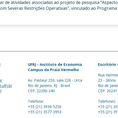
ipar de atividades associadas ao projeto de pesquisa “Aspect
com Severas Restrições Operativas”, vinculado ao Programa
:
UFRJ - Instituto de Economia
Escritório
Campus da Praia Vermelho
Rua Hermen
br
Av. Pasteur 250, sala 226 - Urca
23 - Glória
.ufrj.br
Rio de Janeiro, RJ - Brasil
Rio de Janei
a)
CEP: 22290-240
CEP: 20241
Telefone:
Telefones:
+55 (21) 3938-5250
+55 (21) 2
+55 (21) 3577-3953
+55 (21) 3