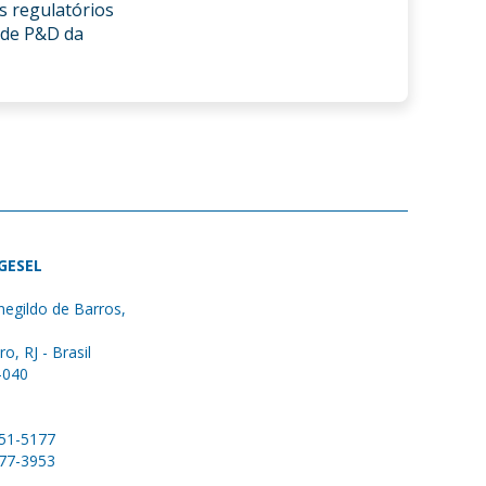
os regulatórios
 de P&D da
 GESEL
egildo de Barros,
ro, RJ - Brasil
-040
051-5177
577-3953