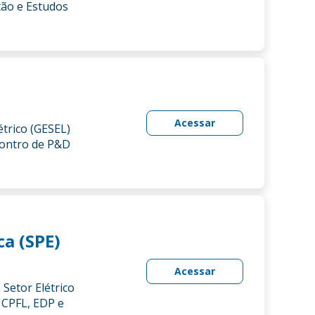
tão e Estudos
Acessar
trico (GESEL)
ncontro de P&D
ca (SPE)
Acessar
Setor Elétrico
a CPFL, EDP e