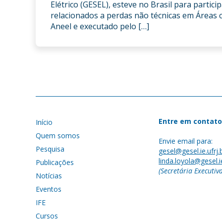
Elétrico (GESEL), esteve no Brasil para partic
relacionados a perdas não técnicas em Áreas 
Aneel e executado pelo […]
Entre em contato
Início
Quem somos
Envie email para:
Pesquisa
gesel@gesel.ie.ufrj.
linda.loyola@gesel.ie
Publicações
(Secretária Executiv
Notícias
Eventos
IFE
Cursos