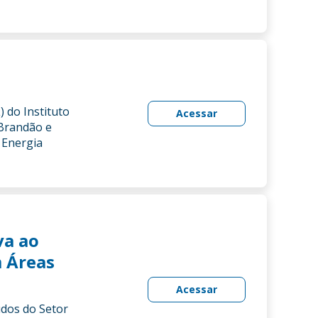
 do Instituto
Acessar
 Brandão e
 Energia
va ao
m Áreas
Acessar
udos do Setor