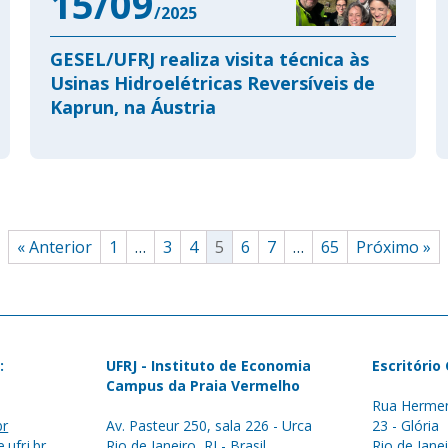
15/09
/2025
GESEL/UFRJ realiza visita técnica às
Usinas Hidroelétricas Reversíveis de
Kaprun, na Áustria
« Anterior
1
…
3
4
5
6
7
…
65
Próximo »
:
UFRJ - Instituto de Economia
Escritório
Campus da Praia Vermelho
Rua Hermen
br
Av. Pasteur 250, sala 226 - Urca
23 - Glória
.ufrj.br
Rio de Janeiro, RJ - Brasil
Rio de Janei