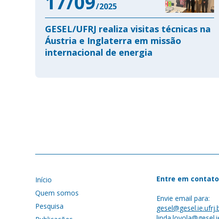
17/09
/2025
GESEL/UFRJ realiza visitas técnicas na
Áustria e Inglaterra em missão
internacional de energia
Entre em contato
Início
Quem somos
Envie email para:
Pesquisa
gesel@gesel.ie.ufrj.
linda.loyola@gesel.ie