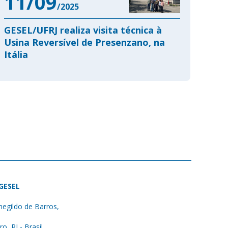
11/09
/2025
GESEL/UFRJ realiza visita técnica à
Usina Reversível de Presenzano, na
Itália
 GESEL
egildo de Barros,
ro, RJ - Brasil