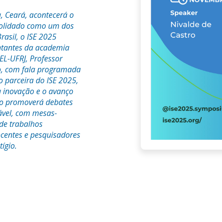
, Ceará, acontecerá o
nsolidado como um dos
rasil, o ISE 2025
sentantes da academia
EL-UFRJ, Professor
to, com fala programada
o parceira do ISE 2025,
 inovação e o avanço
sio promoverá debates
ável, com mesas-
de trabalhos
ocentes e pesquisadores
ígio.