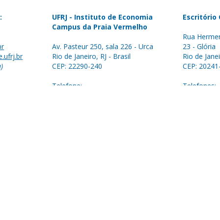
:
UFRJ - Instituto de Economia
Escritório
Campus da Praia Vermelho
Rua Hermen
br
Av. Pasteur 250, sala 226 - Urca
23 - Glória
.ufrj.br
Rio de Janeiro, RJ - Brasil
Rio de Janei
a)
CEP: 22290-240
CEP: 20241
Telefone:
Telefones:
+55 (21) 3938-5250
+55 (21) 2
+55 (21) 3577-3953
+55 (21) 3