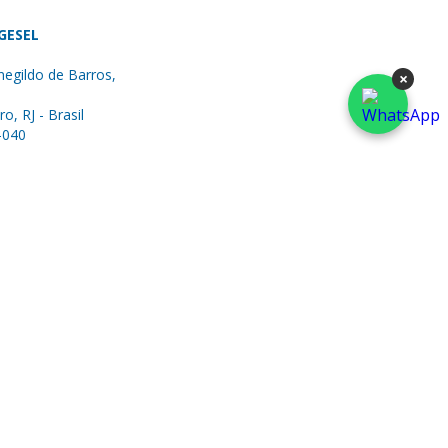
 GESEL
egildo de Barros,
×
ro, RJ - Brasil
-040
051-5177
577-3953