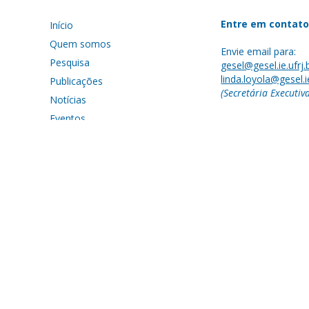
Entre em contato
Início
Quem somos
Envie email para:
Pesquisa
gesel@gesel.ie.ufrj.
linda.loyola@gesel.ie
Publicações
(Secretária Executiv
Notícias
Eventos
IFE
Cursos
Siga nossas redes:
©2026 - Todos os direitos reservados.