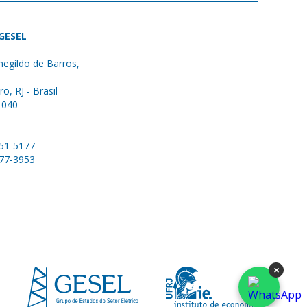
 GESEL
egildo de Barros,
ro, RJ - Brasil
-040
051-5177
577-3953
×