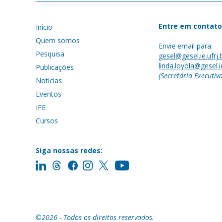
Entre em contato
Início
Quem somos
Envie email para:
Pesquisa
gesel@gesel.ie.ufrj.
linda.loyola@gesel.ie
Publicações
(Secretária Executiv
Notícias
Eventos
IFE
Cursos
Siga nossas redes:
©2026 - Todos os direitos reservados.