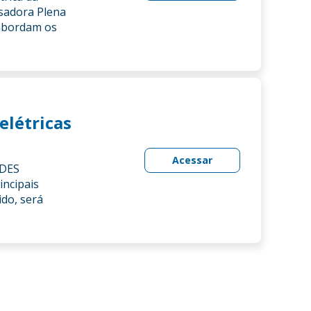
sadora Plena
 abordam os
elétricas
Acessar
NDES
ncipais
ido, será