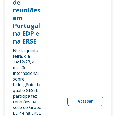
de
reuniões
em
Portugal
na EDP e
na ERSE
Nesta quinta-
feira, dia
14/12/23, a
missão
internacional
sobre
hidrogênio da
qual o GESEL
participa fez
Acessar
reuniões na
sede do Grupo
EDP e na ERSE