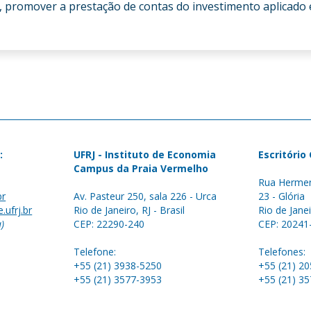
, promover a prestação de contas do investimento aplicado 
:
UFRJ - Instituto de Economia
Escritório
Campus da Praia Vermelho
Rua Hermen
br
Av. Pasteur 250, sala 226 - Urca
23 - Glória
.ufrj.br
Rio de Janeiro, RJ - Brasil
Rio de Janei
a)
CEP: 22290-240
CEP: 20241
Telefone:
Telefones:
+55 (21) 3938-5250
+55 (21) 2
+55 (21) 3577-3953
+55 (21) 3