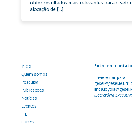
obter resultados mais relevantes para o setor
alocação de […]
Entre em contato
Início
Quem somos
Envie email para:
Pesquisa
gesel@gesel.ie.ufrj.
linda.loyola@gesel.ie
Publicações
(Secretária Executiv
Notícias
Eventos
IFE
Cursos