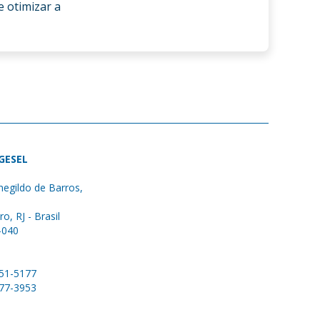
e otimizar a
 GESEL
egildo de Barros,
ro, RJ - Brasil
-040
051-5177
577-3953