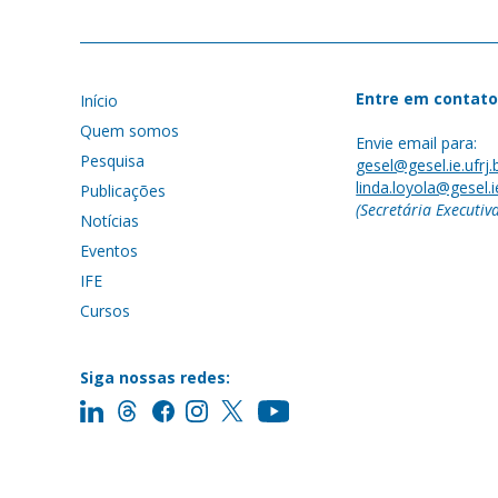
Entre em contato
Início
Quem somos
Envie email para:
Pesquisa
gesel@gesel.ie.ufrj.
linda.loyola@gesel.ie
Publicações
(Secretária Executiv
Notícias
Eventos
IFE
Cursos
Siga nossas redes: