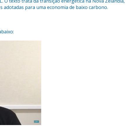
. O texto trata da transição energética na Nova Zelândia,
cas adotadas para uma economia de baixo carbono.
abaixo: