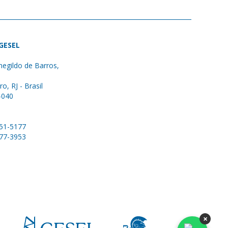
 GESEL
egildo de Barros,
ro, RJ - Brasil
-040
051-5177
577-3953
×