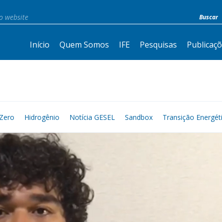
Início
Quem Somos
IFE
Pesquisas
Publicaç
Zero
Hidrogênio
Notícia GESEL
Sandbox
Transição Energét