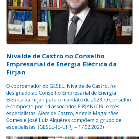
Nivalde de Castro no Conselho
Empresarial de Energia Elétrica da
Firjan
O coordenador do GESEL, Nivalde de Castro, foi
designado ao Conselho Empresarial de Energia
Elétrica da Firjan para o mandato de 2023. O Conselho
é composto por 14 associados FIRJAN/CIRJ e três
especialistas. Além de Castro, Angela Magalhães
Gomes e José Luiz Alquéres compõem o grupo de
especialistas. (GESEL-IE-UFRJ – 17.02.2023)