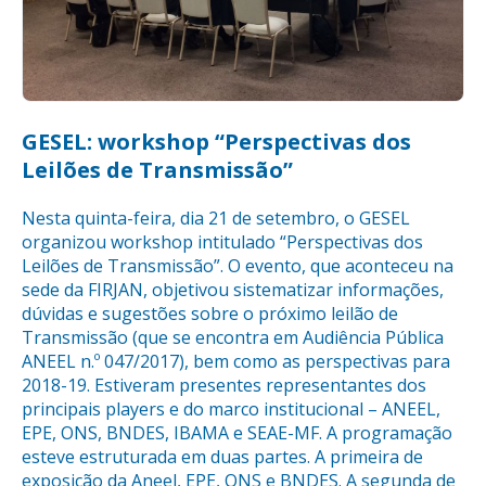
GESEL: workshop “Perspectivas dos
Leilões de Transmissão”
Nesta quinta-feira, dia 21 de setembro, o GESEL
organizou workshop intitulado “Perspectivas dos
Leilões de Transmissão”. O evento, que aconteceu na
sede da FIRJAN, objetivou sistematizar informações,
dúvidas e sugestões sobre o próximo leilão de
Transmissão (que se encontra em Audiência Pública
ANEEL n.º 047/2017), bem como as perspectivas para
2018-19. Estiveram presentes representantes dos
principais players e do marco institucional – ANEEL,
EPE, ONS, BNDES, IBAMA e SEAE-MF. A programação
esteve estruturada em duas partes. A primeira de
exposição da Aneel, EPE, ONS e BNDES. A segunda de