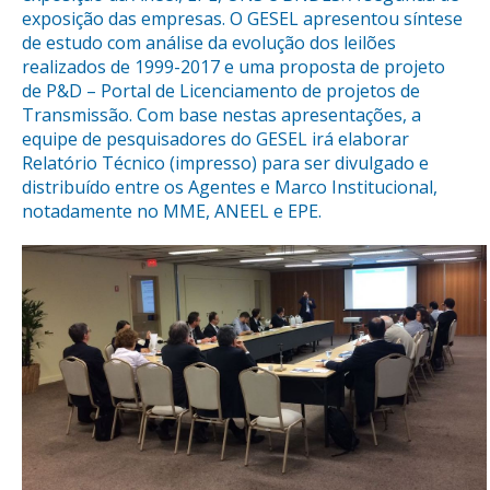
exposição das empresas. O GESEL apresentou síntese
de estudo com análise da evolução dos leilões
realizados de 1999-2017 e uma proposta de projeto
de P&D – Portal de Licenciamento de projetos de
Transmissão. Com base nestas apresentações, a
equipe de pesquisadores do GESEL irá elaborar
Relatório Técnico (impresso) para ser divulgado e
distribuído entre os Agentes e Marco Institucional,
notadamente no MME, ANEEL e EPE.