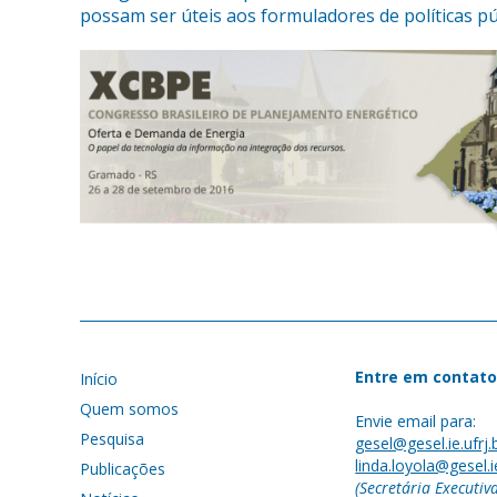
possam ser úteis aos formuladores de políticas púb
Entre em contato
Início
Quem somos
Envie email para:
Pesquisa
gesel@gesel.ie.ufrj.
linda.loyola@gesel.ie
Publicações
(Secretária Executiv