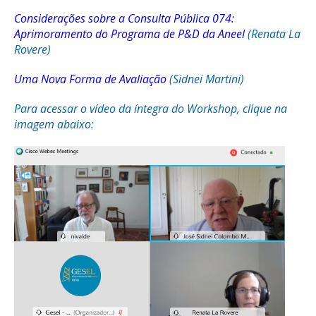
Considerações sobre a Consulta Pública 074:
Aprimoramento do Programa de P&D da Aneel
(Renata La
Rovere)
Uma Nova Forma de Avaliação
(Sidnei Martini)
Para acessar o vídeo da íntegra do Workshop, clique na
imagem abaixo: