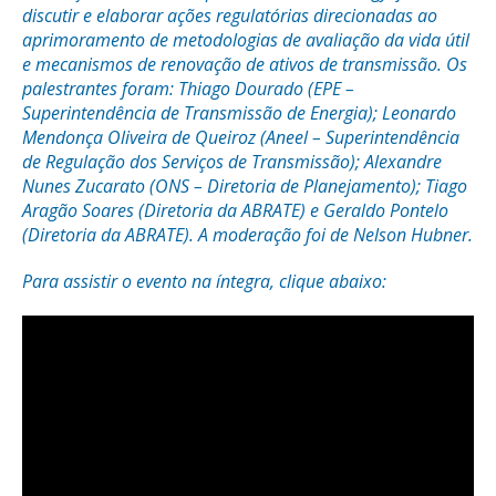
discutir e elaborar ações regulatórias direcionadas ao
aprimoramento de metodologias de avaliação da vida útil
e mecanismos de renovação de ativos de transmissão. Os
palestrantes foram: Thiago Dourado (EPE –
Superintendência de Transmissão de Energia); Leonardo
Mendonça Oliveira de Queiroz (Aneel – Superintendência
de Regulação dos Serviços de Transmissão); Alexandre
Nunes Zucarato (ONS – Diretoria de Planejamento); Tiago
Aragão Soares (Diretoria da ABRATE) e Geraldo Pontelo
(Diretoria da ABRATE). A moderação foi de Nelson Hubner.
Para assistir o evento na íntegra, clique abaixo: