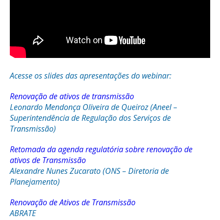
Acesse os slides das apresentações do webinar:
Renovação de ativos de transmissão
Leonardo Mendonça Oliveira de Queiroz (Aneel –
Superintendência de Regulação dos Serviços de
Transmissão)
Retomada da agenda regulatória sobre renovação de
ativos de Transmissão
Alexandre Nunes Zucarato (ONS – Diretoria de
Planejamento)
Renovação de Ativos de Transmissão
ABRATE