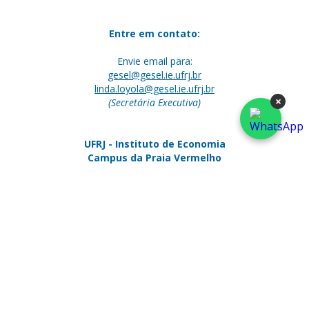
Entre em contato:
Envie email para:
gesel@gesel.ie.ufrj.br
linda.loyola@gesel.ie.ufrj.br
×
(Secretária Executiva)
UFRJ - Instituto de Economia
Campus da Praia Vermelho
Av. Pasteur 250, sala 226 - Urca
Rio de Janeiro, RJ - Brasil
CEP: 22290-240
Telefone:
+55 (21) 3938-5250
+55 (21) 3577-3953