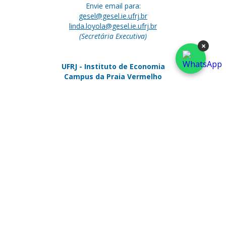
Envie email para:
gesel@gesel.ie.ufrj.br
linda.loyola@gesel.ie.ufrj.br
(Secretária Executiva)
×
UFRJ - Instituto de Economia
Campus da Praia Vermelho
Av. Pasteur 250, sala 226 - Urca
Rio de Janeiro, RJ - Brasil
CEP: 22290-240
Telefone:
+55 (21) 3938-5250
+55 (21) 3577-3953
Escritório GESEL
Rua Hermenegildo de Barros,
23 - Glória