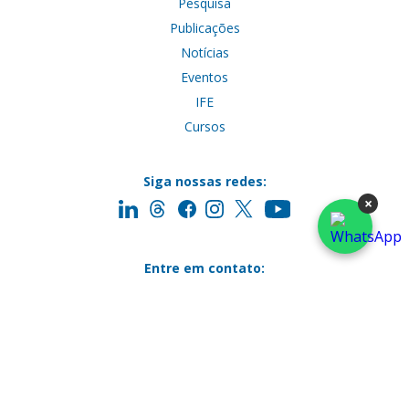
Pesquisa
Publicações
Notícias
Eventos
IFE
Cursos
Siga nossas redes:
×
Entre em contato:
Envie email para:
gesel@gesel.ie.ufrj.br
linda.loyola@gesel.ie.ufrj.br
(Secretária Executiva)