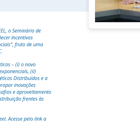
EL, o Seminário de
ecer Incentivos
ciais”, fruto de uma
C.
icos – (i) o novo
ponenciais, (ii)
éticos Distribuídos e a
propor inovações
safios e aproveitamento
tribuição frentes às
el. Acesse pelo link a