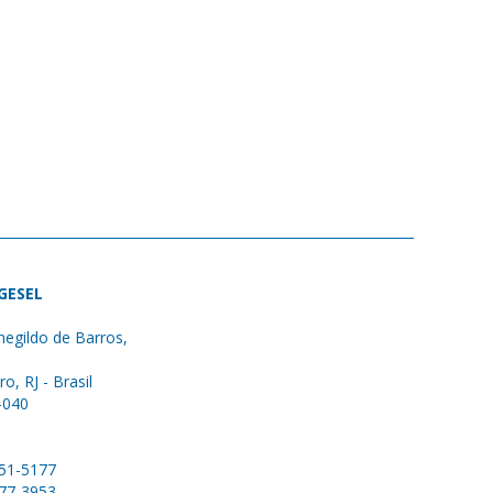
 GESEL
egildo de Barros,
ro, RJ - Brasil
-040
051-5177
577-3953