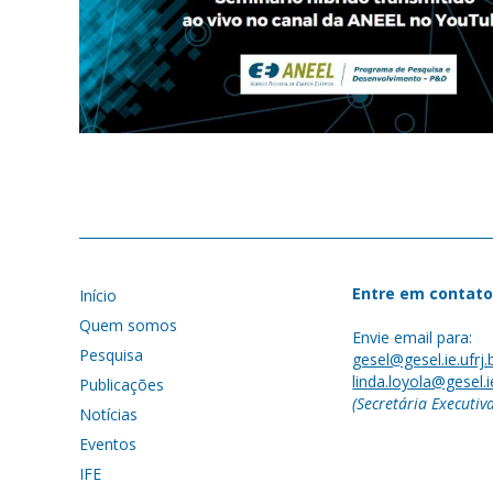
Entre em contato
Início
Quem somos
Envie email para:
Pesquisa
gesel@gesel.ie.ufrj.
linda.loyola@gesel.ie
Publicações
(Secretária Executiv
Notícias
Eventos
IFE