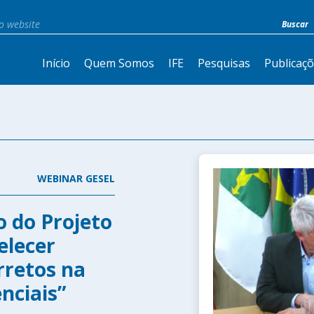
Início
Quem Somos
IFE
Pesquisas
Publicaç
WEBINAR GESEL
 do Projeto
elecer
rretos na
nciais”