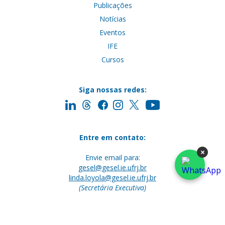
Publicações
Notícias
Eventos
IFE
Cursos
Siga nossas redes:
Entre em contato:
×
Envie email para:
gesel@gesel.ie.ufrj.br
linda.loyola@gesel.ie.ufrj.br
(Secretária Executiva)
UFRJ - Instituto de Economia