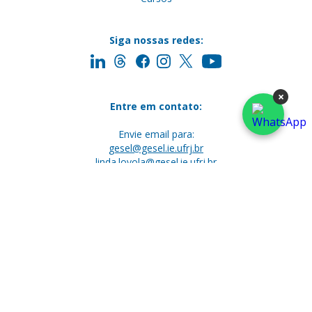
Siga nossas redes:
×
Entre em contato:
Envie email para:
gesel@gesel.ie.ufrj.br
linda.loyola@gesel.ie.ufrj.br
(Secretária Executiva)
UFRJ - Instituto de Economia
Campus da Praia Vermelho
Av. Pasteur 250, sala 226 - Urca
Rio de Janeiro, RJ - Brasil
CEP: 22290-240