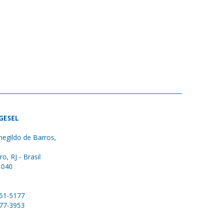
 GESEL
egildo de Barros,
ro, RJ - Brasil
-040
051-5177
577-3953