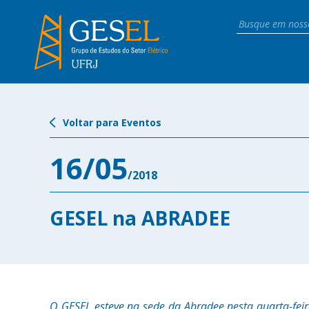
Voltar para Eventos
16/05
/2018
GESEL na ABRADEE
O GESEL esteve na sede da Abradee nesta quarta-fei