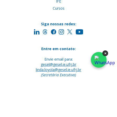
IFE
Cursos
Siga nossas redes:
Entre em contato:
×
Envie email para:
gesel@gesel.ie.ufrj.br
linda.loyola@gesel.ie.ufrj.br
(Secretária Executiva)
UFRJ - Instituto de Economia
Campus da Praia Vermelho
Av. Pasteur 250, sala 226 - Urca
Rio de Janeiro, RJ - Brasil
CEP: 22290-240