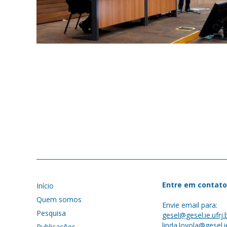
Entre em contato
Início
Quem somos
Envie email para:
Pesquisa
gesel@gesel.ie.ufrj.
linda.loyola@gesel.ie
Publicações