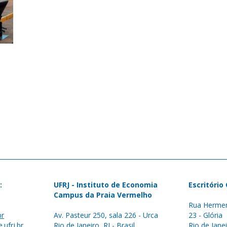
:
UFRJ - Instituto de Economia
Escritório
Campus da Praia Vermelho
Rua Hermen
br
Av. Pasteur 250, sala 226 - Urca
23 - Glória
.ufrj.br
Rio de Janeiro, RJ - Brasil
Rio de Janei