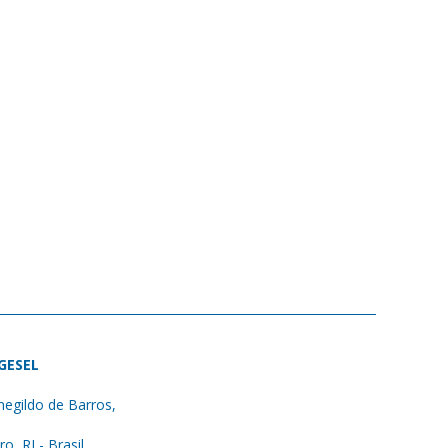
 GESEL
egildo de Barros,
ro, RJ - Brasil