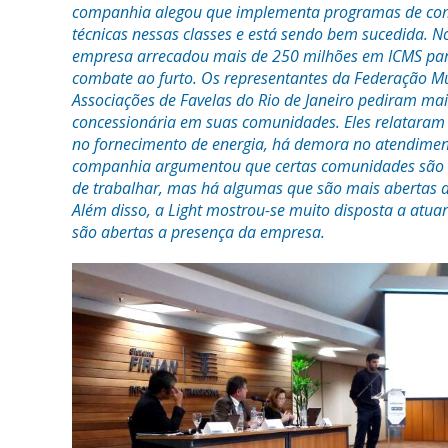
companhia alegou que implementa programas de co
técnicas nessas classes e está sendo bem sucedida. 
empresa arrecadou mais de 250 milhões em ICMS par
combate ao furto. Os representantes da Federação Mu
Associações de Favelas do Rio de Janeiro pediram ma
concessionária em suas comunidades. Eles relatara
no fornecimento de energia, há demora no atendimen
companhia argumentou que certas comunidades são 
de trabalhar, mas há algumas que são mais abertas 
Além disso, a Light mostrou-se muito disposta a atu
são abertas a presença da empresa.