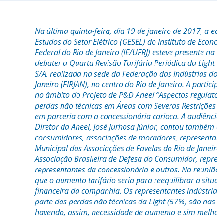
Na última quinta-feira, dia 19 de janeiro de 2017, a 
Estudos do Setor Elétrico (GESEL) do Instituto de Eco
Federal do Rio de Janeiro (IE/UFRJ) esteve presente na
debater a Quarta Revisão Tarifária Periódica da Light 
S/A, realizada na sede da Federação das Indústrias d
Janeiro (FIRJAN), no centro do Rio de Janeiro. A parti
no âmbito do Projeto de P&D Aneel “Aspectos regulató
perdas não técnicas em Áreas com Severas Restrições
em parceria com a concessionária carioca. A audiênci
Diretor da Aneel, José Jurhosa Júnior, contou também
consumidores, associações de moradores, representa
Municipal das Associações de Favelas do Rio de Janeir
Associação Brasileira de Defesa do Consumidor, repre
representantes da concessionária e outros. Na reuni
que o aumento tarifário seria para reequilibrar a sit
financeira da companhia. Os representantes indústri
parte das perdas não técnicas da Light (57%) são nas 
havendo, assim, necessidade de aumento e sim melho