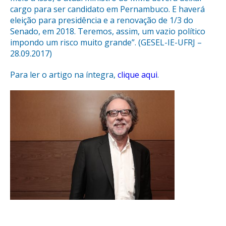
cargo para ser candidato em Pernambuco. E haverá
eleição para presidência e a renovação de 1/3 do
Senado, em 2018. Teremos, assim, um vazio político
impondo um risco muito grande”. (GESEL-IE-UFRJ –
28.09.2017)
Para ler o artigo na íntegra,
clique aqui
.