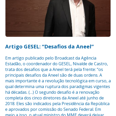
Artigo GESEL: “Desafios da Aneel”
Em artigo publicado pelo Broadcast da Agência
Estadão, o coordenador do GESEL, Nivalde de Castro,
trata dos desafios que a Aneel terá pela frente: “os
principais desafios da Aneel são de duas ordens. A
mais importante é a revolução tecnológica em curso, a
qual determina uma ruptura dos paradigmas vigentes
há décadas. (…) O segundo desafio é a renovação
completa dos cinco diretores da Aneel até junho de
2018. Eles são indicados pela Presidência da República
e aprovados por comissão do Senado Federal. Em
meio a isso, o atual ministro do MME deverá deixar