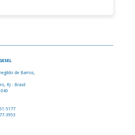
 GESEL
egildo de Barros,
ro, RJ - Brasil
-040
051-5177
577-3953