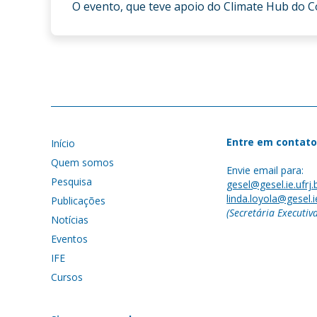
O evento, que teve apoio do Climate Hub do Co
Entre em contato
Início
Quem somos
Envie email para:
Pesquisa
gesel@gesel.ie.ufrj.
linda.loyola@gesel.ie
Publicações
(Secretária Executiv
Notícias
Eventos
IFE
Cursos