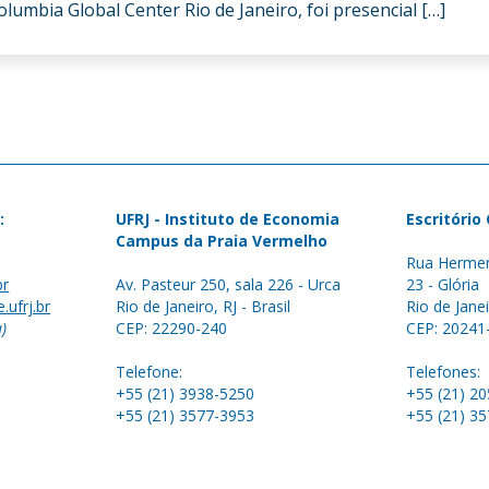
lumbia Global Center Rio de Janeiro, foi presencial […]
:
UFRJ - Instituto de Economia
Escritório
Campus da Praia Vermelho
Rua Hermen
br
Av. Pasteur 250, sala 226 - Urca
23 - Glória
.ufrj.br
Rio de Janeiro, RJ - Brasil
Rio de Janei
a)
CEP: 22290-240
CEP: 20241
Telefone:
Telefones:
+55 (21) 3938-5250
+55 (21) 2
+55 (21) 3577-3953
+55 (21) 3