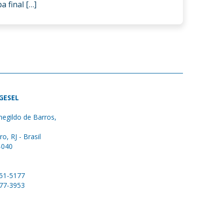
 final […]
 GESEL
egildo de Barros,
ro, RJ - Brasil
-040
051-5177
577-3953