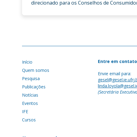
direcionado para os Conselhos de Consumidores
Entre em contato
Início
Quem somos
Envie email para:
Pesquisa
gesel@gesel.ie.ufrj.
linda.loyola@gesel.ie
Publicações
(Secretária Executiv
Notícias
Eventos
IFE
Cursos