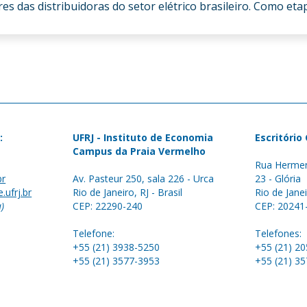
 das distribuidoras do setor elétrico brasileiro. Como etapa
:
UFRJ - Instituto de Economia
Escritório
Campus da Praia Vermelho
Rua Hermen
br
Av. Pasteur 250, sala 226 - Urca
23 - Glória
.ufrj.br
Rio de Janeiro, RJ - Brasil
Rio de Janei
a)
CEP: 22290-240
CEP: 20241
Telefone:
Telefones:
+55 (21) 3938-5250
+55 (21) 2
+55 (21) 3577-3953
+55 (21) 3