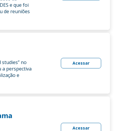
DES e que foi
ou de reuniões
 studies” no
Acessar
 a perspectiva
lização e
rama
Acessar