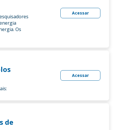
Acessar
 pesquisadores
 energia
nergia. Os
los
Acessar
iais:
s de