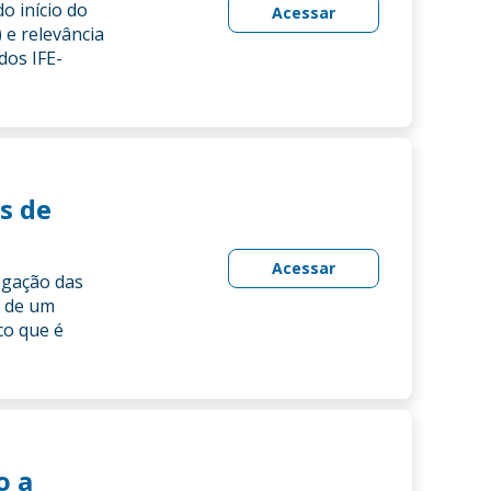
o início do
Acessar
 e relevância
dos IFE-
s de
Acessar
ogação das
e de um
co que é
o a