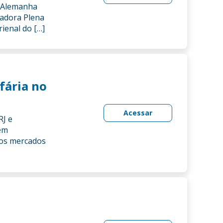
l-Alemanha
sadora Plena
rienal do […]
fária no
Acessar
RJ e
em
dos mercados