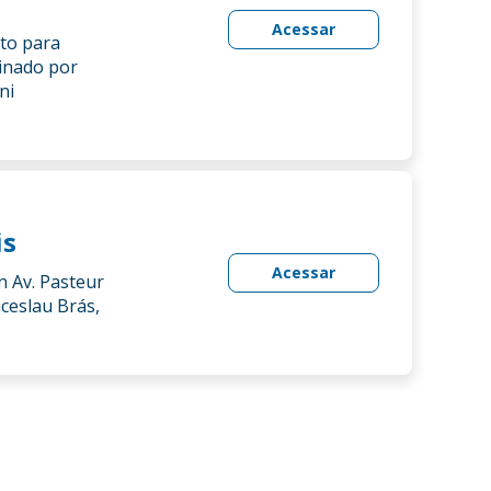
Acessar
to para
sinado por
ni
is
Acessar
n Av. Pasteur
nceslau Brás,