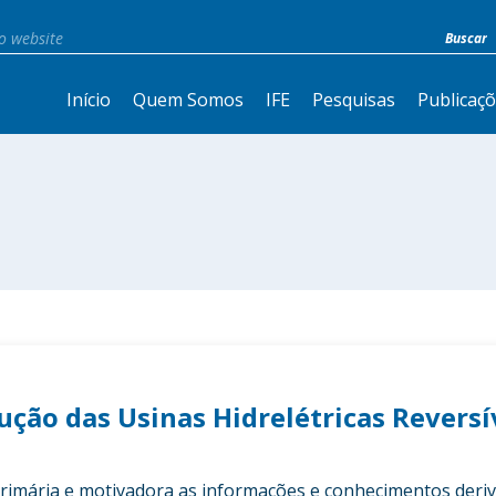
Início
Quem Somos
IFE
Pesquisas
Publicaç
ução das Usinas Hidrelétricas Revers
primária e motivadora as informações e conhecimentos deri