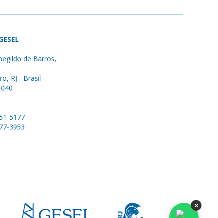
 GESEL
egildo de Barros,
ro, RJ - Brasil
-040
051-5177
577-3953
×