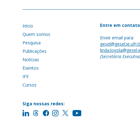
Entre em contato
Início
Quem somos
Envie email para:
Pesquisa
gesel@gesel.ie.ufrj.
linda.loyola@gesel.ie
Publicações
(Secretária Executiv
Notícias
Eventos
IFE
Cursos
Siga nossas redes: