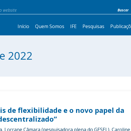
Início
Quem Somos
IFE
Pesquisas
Publicaç
e 2022
s de flexibilidade e o novo papel da
descentralizado”
a, Lorrane Câmara (pesquisadora plena do GESEL), Caroline