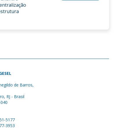
entralização
estrutura
 GESEL
egildo de Barros,
ro, RJ - Brasil
-040
051-5177
577-3953