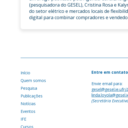
(pesquisadora do GESEL), Cristina Rosa e Kal
do setor elétrico e mercados locais de flexibi
digital para combinar compradores e vendedores
Entre em contato
Início
Quem somos
Envie email para:
Pesquisa
gesel@gesel.ie.ufrj.
linda.loyola@gesel.ie
Publicações
(Secretária Executiv
Notícias
Eventos
IFE
Cursos