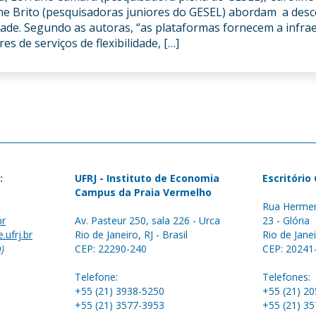
yne Brito (pesquisadoras juniores do GESEL) abordam a desc
lidade. Segundo as autoras, “as plataformas fornecem a infra
 de serviços de flexibilidade, […]
:
UFRJ - Instituto de Economia
Escritório
Campus da Praia Vermelho
Rua Hermen
br
Av. Pasteur 250, sala 226 - Urca
23 - Glória
.ufrj.br
Rio de Janeiro, RJ - Brasil
Rio de Janei
a)
CEP: 22290-240
CEP: 20241
Telefone:
Telefones:
+55 (21) 3938-5250
+55 (21) 2
+55 (21) 3577-3953
+55 (21) 3