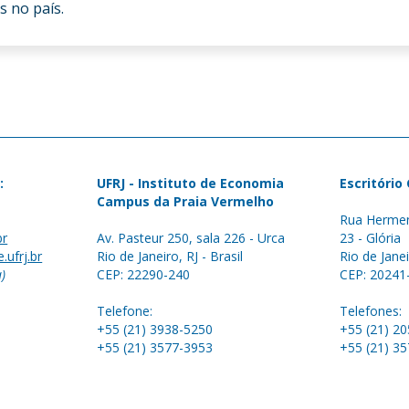
 no país.
:
UFRJ - Instituto de Economia
Escritório
Campus da Praia Vermelho
Rua Hermen
br
Av. Pasteur 250, sala 226 - Urca
23 - Glória
.ufrj.br
Rio de Janeiro, RJ - Brasil
Rio de Janei
a)
CEP: 22290-240
CEP: 20241
Telefone:
Telefones:
+55 (21) 3938-5250
+55 (21) 2
+55 (21) 3577-3953
+55 (21) 3