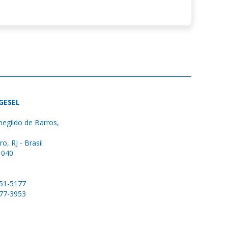
 GESEL
egildo de Barros,
ro, RJ - Brasil
-040
051-5177
577-3953