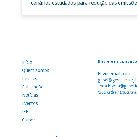
cenários estudados para redução das emissões
Entre em contato
Início
Quem somos
Envie email para:
Pesquisa
gesel@gesel.ie.ufrj.
linda.loyola@gesel.ie
Publicações
(Secretária Executiv
Notícias
Eventos
IFE
Cursos