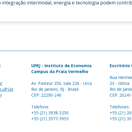
o integração intermodal, energia e tecnologia podem contrib
:
UFRJ - Instituto de Economia
Escritório
Campus da Praia Vermelho
Rua Hermen
br
Av. Pasteur 250, sala 226 - Urca
23 - Glória
.ufrj.br
Rio de Janeiro, RJ - Brasil
Rio de Janei
a)
CEP: 22290-240
CEP: 20241
Telefone:
Telefones:
+55 (21) 3938-5250
+55 (21) 2
+55 (21) 3577-3953
+55 (21) 3