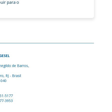
uir para o
 GESEL
egildo de Barros,
ro, RJ - Brasil
-040
051-5177
577-3953