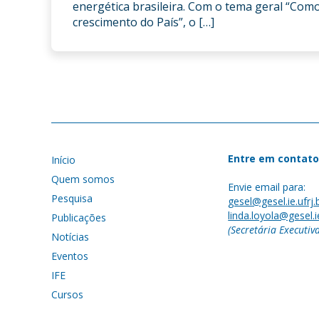
energética brasileira. Com o tema geral “Com
crescimento do País”, o […]
Entre em contato
Início
Quem somos
Envie email para:
Pesquisa
gesel@gesel.ie.ufrj.
linda.loyola@gesel.ie
Publicações
(Secretária Executiv
Notícias
Eventos
IFE
Cursos