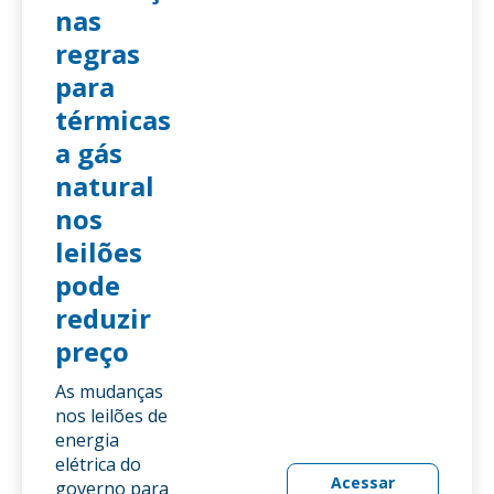
nas
regras
para
térmicas
a gás
natural
nos
leilões
pode
reduzir
preço
As mudanças
nos leilões de
energia
elétrica do
Acessar
governo para