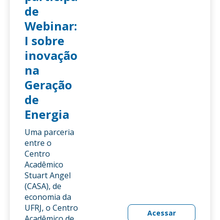
de
Webinar:
I sobre
inovação
na
Geração
de
Energia
Uma parceria
entre o
Centro
Acadêmico
Stuart Angel
(CASA), de
economia da
UFRJ, o Centro
Acessar
Acadêmico de