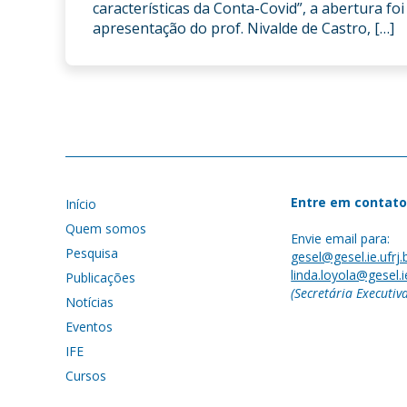
características da Conta-Covid”, a abertura fo
apresentação do prof. Nivalde de Castro, […]
Entre em contato
Início
Quem somos
Envie email para:
Pesquisa
gesel@gesel.ie.ufrj.
linda.loyola@gesel.ie
Publicações
(Secretária Executiv
Notícias
Eventos
IFE
Cursos