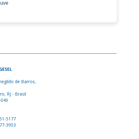
ouve
 GESEL
egildo de Barros,
ro, RJ - Brasil
-040
051-5177
577-3953