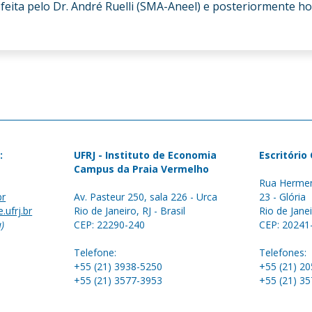
i feita pelo Dr. André Ruelli (SMA-Aneel) e posteriormente h
:
UFRJ - Instituto de Economia
Escritório
Campus da Praia Vermelho
Rua Hermen
br
Av. Pasteur 250, sala 226 - Urca
23 - Glória
.ufrj.br
Rio de Janeiro, RJ - Brasil
Rio de Janei
a)
CEP: 22290-240
CEP: 20241
Telefone:
Telefones:
+55 (21) 3938-5250
+55 (21) 2
+55 (21) 3577-3953
+55 (21) 3