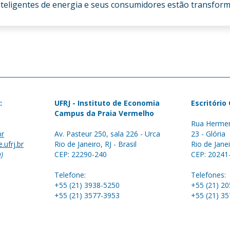
teligentes de energia e seus consumidores estão transform
:
UFRJ - Instituto de Economia
Escritório
Campus da Praia Vermelho
Rua Hermen
br
Av. Pasteur 250, sala 226 - Urca
23 - Glória
.ufrj.br
Rio de Janeiro, RJ - Brasil
Rio de Janei
a)
CEP: 22290-240
CEP: 20241
Telefone:
Telefones:
+55 (21) 3938-5250
+55 (21) 2
+55 (21) 3577-3953
+55 (21) 3