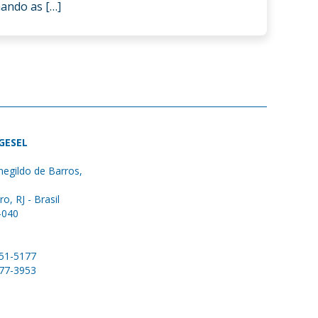
ando as […]
 GESEL
egildo de Barros,
ro, RJ - Brasil
-040
051-5177
577-3953