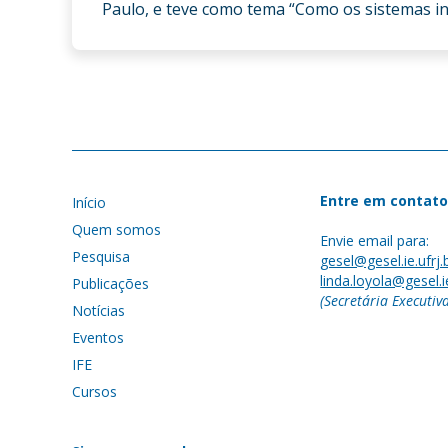
Paulo, e teve como tema “Como os sistemas in
Entre em contato
Início
Quem somos
Envie email para:
Pesquisa
gesel@gesel.ie.ufrj.
linda.loyola@gesel.ie
Publicações
(Secretária Executiv
Notícias
Eventos
IFE
Cursos