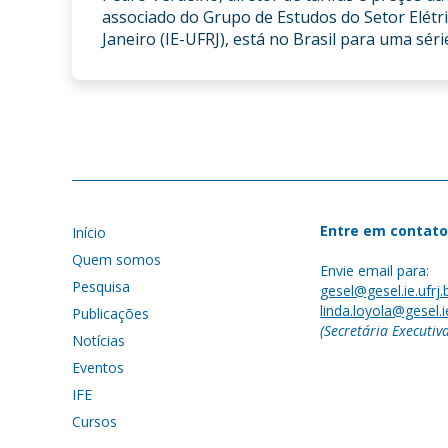
associado do Grupo de Estudos do Setor Elétri
Janeiro (IE-UFRJ), está no Brasil para uma sér
Entre em contato
Início
Quem somos
Envie email para:
Pesquisa
gesel@gesel.ie.ufrj.
linda.loyola@gesel.ie
Publicações
(Secretária Executiv
Notícias
Eventos
IFE
Cursos