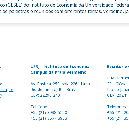
co (GESEL) do Instituto de Economia da Universidade Federa
ie de palestras e reuniões com diferentes temas. Verdelho, j
:
UFRJ - Instituto de Economia
Escritório
Campus da Praia Vermelho
Rua Hermen
br
Av. Pasteur 250, sala 226 - Urca
23 - Glória
.ufrj.br
Rio de Janeiro, RJ - Brasil
Rio de Janei
a)
CEP: 22290-240
CEP: 20241
Telefone:
Telefones:
+55 (21) 3938-5250
+55 (21) 2
+55 (21) 3577-3953
+55 (21) 3