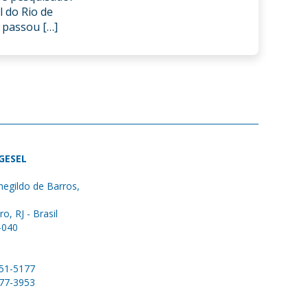
l do Rio de
á passou […]
 GESEL
egildo de Barros,
ro, RJ - Brasil
-040
051-5177
577-3953