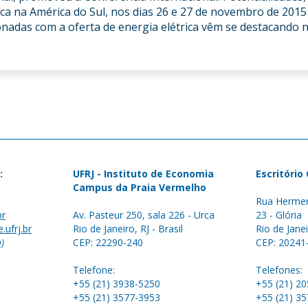
ica na América do Sul, nos dias 26 e 27 de novembro de 201
onadas com a oferta de energia elétrica vêm se destacando 
:
UFRJ - Instituto de Economia
Escritório
Campus da Praia Vermelho
Rua Hermen
br
Av. Pasteur 250, sala 226 - Urca
23 - Glória
.ufrj.br
Rio de Janeiro, RJ - Brasil
Rio de Janei
a)
CEP: 22290-240
CEP: 20241
Telefone:
Telefones:
+55 (21) 3938-5250
+55 (21) 2
+55 (21) 3577-3953
+55 (21) 3