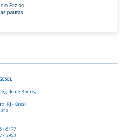
5 em Foz do
nas pautas
 GESEL
egildo de Barros,
ro, RJ - Brasil
-040
051-5177
577-3953