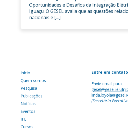
Oportunidades e Desafios da Integração Elétr
Iguaçu. O GESEL avalia que as questões relaci
nacionais e […]
Entre em contato
Início
Quem somos
Envie email para:
Pesquisa
gesel@gesel.ie.ufrj.
linda.loyola@gesel.ie
Publicações
(Secretária Executiv
Notícias
Eventos
IFE
Cursos