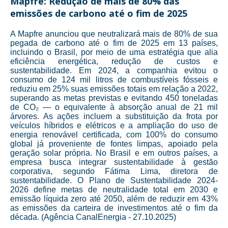
Mapfre: Redução de mais de 80% das
emissões de carbono até o fim de 2025
A Mapfre anunciou que neutralizará mais de 80% de sua
pegada de carbono até o fim de 2025 em 13 países,
incluindo o Brasil, por meio de uma estratégia que alia
eficiência energética, redução de custos e
sustentabilidade. Em 2024, a companhia evitou o
consumo de 124 mil litros de combustíveis fósseis e
reduziu em 25% suas emissões totais em relação a 2022,
superando as metas previstas e evitando 450 toneladas
de CO₂ — o equivalente à absorção anual de 21 mil
árvores. As ações incluem a substituição da frota por
veículos híbridos e elétricos e a ampliação do uso de
energia renovável certificada, com 100% do consumo
global já proveniente de fontes limpas, apoiado pela
geração solar própria. No Brasil e em outros países, a
empresa busca integrar sustentabilidade à gestão
corporativa, segundo Fátima Lima, diretora de
sustentabilidade. O Plano de Sustentabilidade 2024-
2026 define metas de neutralidade total em 2030 e
emissão líquida zero até 2050, além de reduzir em 43%
as emissões da carteira de investimentos até o fim da
década. (Agência CanalEnergia - 27.10.2025)