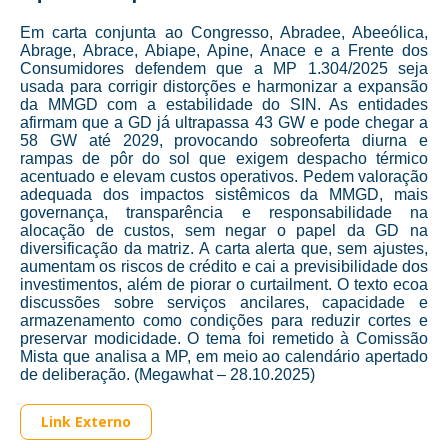
Em carta conjunta ao Congresso, Abradee, Abeeólica,
Abrage, Abrace, Abiape, Apine, Anace e a Frente dos
Consumidores defendem que a MP 1.304/2025 seja
usada para corrigir distorções e harmonizar a expansão
da MMGD com a estabilidade do SIN. As entidades
afirmam que a GD já ultrapassa 43 GW e pode chegar a
58 GW até 2029, provocando sobreoferta diurna e
rampas de pôr do sol que exigem despacho térmico
acentuado e elevam custos operativos. Pedem valoração
adequada dos impactos sistêmicos da MMGD, mais
governança, transparência e responsabilidade na
alocação de custos, sem negar o papel da GD na
diversificação da matriz. A carta alerta que, sem ajustes,
aumentam os riscos de crédito e cai a previsibilidade dos
investimentos, além de piorar o curtailment. O texto ecoa
discussões sobre serviços ancilares, capacidade e
armazenamento como condições para reduzir cortes e
preservar modicidade. O tema foi remetido à Comissão
Mista que analisa a MP, em meio ao calendário apertado
de deliberação. (Megawhat – 28.10.2025)
Link Externo