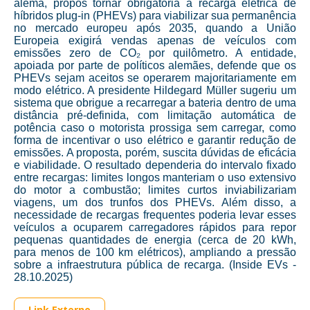
alemã, propôs tornar obrigatória a recarga elétrica de
híbridos plug-in (PHEVs) para viabilizar sua permanência
no mercado europeu após 2035, quando a União
Europeia exigirá vendas apenas de veículos com
emissões zero de CO₂ por quilômetro. A entidade,
apoiada por parte de políticos alemães, defende que os
PHEVs sejam aceitos se operarem majoritariamente em
modo elétrico. A presidente Hildegard Müller sugeriu um
sistema que obrigue a recarregar a bateria dentro de uma
distância pré-definida, com limitação automática de
potência caso o motorista prossiga sem carregar, como
forma de incentivar o uso elétrico e garantir redução de
emissões. A proposta, porém, suscita dúvidas de eficácia
e viabilidade. O resultado dependeria do intervalo fixado
entre recargas: limites longos manteriam o uso extensivo
do motor a combustão; limites curtos inviabilizariam
viagens, um dos trunfos dos PHEVs. Além disso, a
necessidade de recargas frequentes poderia levar esses
veículos a ocuparem carregadores rápidos para repor
pequenas quantidades de energia (cerca de 20 kWh,
para menos de 100 km elétricos), ampliando a pressão
sobre a infraestrutura pública de recarga. (Inside EVs -
28.10.2025)
Link Externo