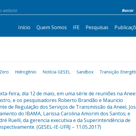
Início
Quem Somos
IFE
Pesquisas
Publicaç
Zero
Hidrogênio
Notícia GESEL
Sandbox
Transição Energét
ta-feira, dia 12 de maio, em uma série de reuniões na Aneel
stro, e os pesquisadores Roberto Brandão e Mauricio
te de Regulação dos Serviços de Transmissão da Aneel, Jo
ciamento do IBAMA, Larissa Carolina Amorim dos Santos; e
ré Ruelli, da gerencia executiva e da Superintendência de
espectivamente. (GESEL-IE-UFRJ – 11.05.2017)