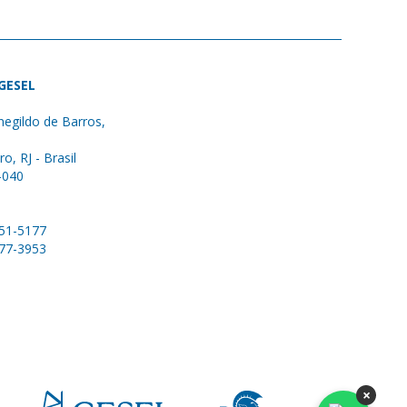
 GESEL
egildo de Barros,
ro, RJ - Brasil
-040
051-5177
577-3953
×