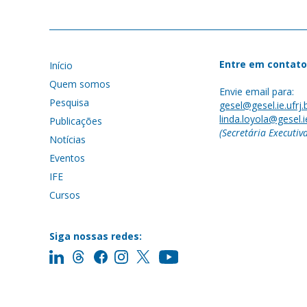
Entre em contato
Início
Quem somos
Envie email para:
Pesquisa
gesel@gesel.ie.ufrj.
linda.loyola@gesel.ie
Publicações
(Secretária Executiv
Notícias
Eventos
IFE
Cursos
Siga nossas redes: