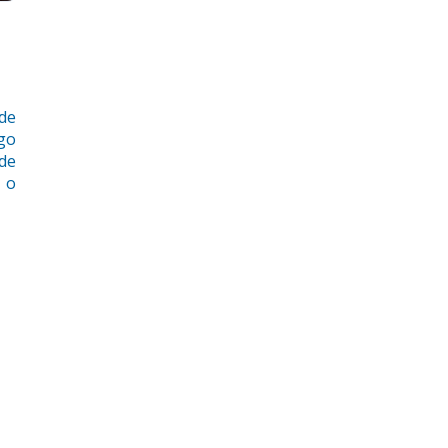
 de
go
de
 o