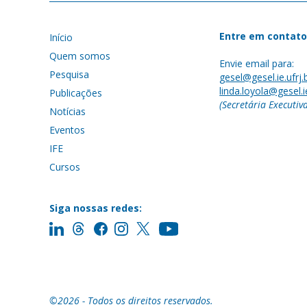
Entre em contato
Início
Quem somos
Envie email para:
Pesquisa
gesel@gesel.ie.ufrj.
linda.loyola@gesel.ie
Publicações
(Secretária Executiv
Notícias
Eventos
IFE
Cursos
Siga nossas redes:
©2026 - Todos os direitos reservados.