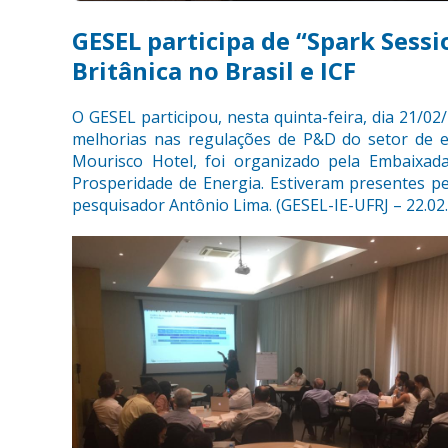
GESEL participa de “Spark Sess
Britânica no Brasil e ICF
O GESEL participou, nesta quinta-feira, dia 21/0
melhorias nas regulações de P&D do setor de e
Mourisco Hotel, foi organizado pela Embaixada
Prosperidade de Energia. Estiveram presentes p
pesquisador Antônio Lima. (GESEL-IE-UFRJ – 22.02