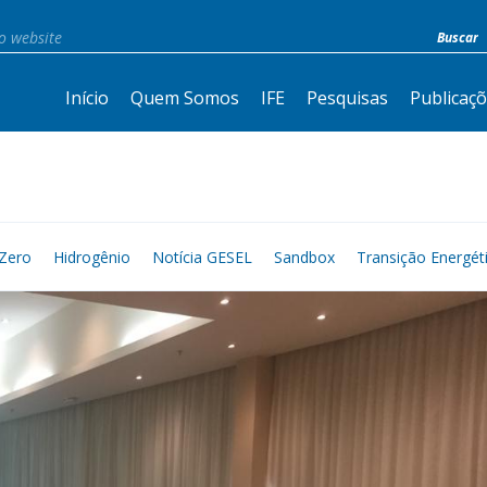
Início
Quem Somos
IFE
Pesquisas
Publicaç
Zero
Hidrogênio
Notícia GESEL
Sandbox
Transição Energét