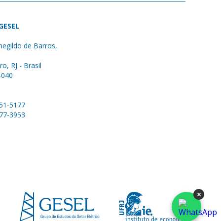
 GESEL
egildo de Barros,
ro, RJ - Brasil
-040
051-5177
577-3953
×